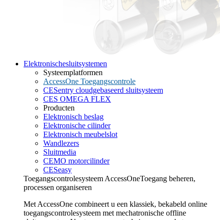
Elektronische
sluitsystemen
Systeemplatformen
AccessOne Toegangscontrole
CESentry cloudgebaseerd sluitsysteem
CES OMEGA FLEX
Producten
Elektronisch beslag
Elektronische cilinder
Elektronisch meubelslot
Wandlezers
Sluitmedia
CEMO motorcilinder
CESeasy
Toegangscontrolesysteem AccessOne
Toegang beheren,
processen organiseren
Met AccessOne combineert u een klassiek, bekabeld online
toegangscontrolesysteem met mechatronische offline