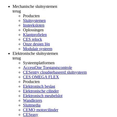
Mechanische sluitsystemen
terug
Producten
Sluitsystemen
Insteeksloten
Oplossingen
Klantprofielen
CES relock
Onze design lijn
Modulair systeem
Elektronische sluitsystemen
terug
Systeemplatformen
AccessOne Toegangscontrole
CESentry cloudgebaseerd sluitsysteem
CES OMEGA FLEX
Producten
Elektronisch beslag
Elektronische cilinder
Elektronisch meubelslot
Wandlezers
Sluitmedia
CEMO motorcilinder
CESeasy