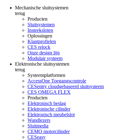
Mechanische sluitsystemen
terug
Producten
Sluitsystemen
Insteeksloten
Oplossingen
Klantprofielen
CES relock
Onze design lijn
Modulair systeem
Elektronische sluitsystemen
terug
Systeemplatformen
AccessOne Toegangscontrole
CESentry cloudgebaseerd sluitsysteem
CES OMEGA FLEX
Producten
Elektronisch beslag
Elektronische cilinder
Elektronisch meubelslot
Wandlezers
Sluitmedia
CEMO motorcilinder
CESeasy