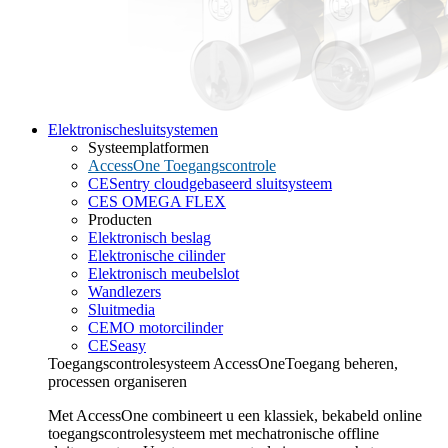
Elektronische
sluitsystemen
Systeemplatformen
AccessOne Toegangscontrole
CESentry cloudgebaseerd sluitsysteem
CES OMEGA FLEX
Producten
Elektronisch beslag
Elektronische cilinder
Elektronisch meubelslot
Wandlezers
Sluitmedia
CEMO motorcilinder
CESeasy
Toegangscontrolesysteem AccessOne
Toegang beheren,
processen organiseren
Met AccessOne combineert u een klassiek, bekabeld online
toegangscontrolesysteem met mechatronische offline