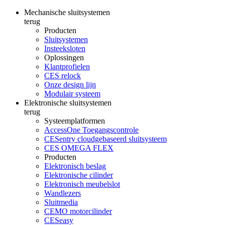
Mechanische sluitsystemen
terug
Producten
Sluitsystemen
Insteeksloten
Oplossingen
Klantprofielen
CES relock
Onze design lijn
Modulair systeem
Elektronische sluitsystemen
terug
Systeemplatformen
AccessOne Toegangscontrole
CESentry cloudgebaseerd sluitsysteem
CES OMEGA FLEX
Producten
Elektronisch beslag
Elektronische cilinder
Elektronisch meubelslot
Wandlezers
Sluitmedia
CEMO motorcilinder
CESeasy