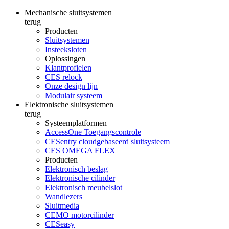
Mechanische sluitsystemen
terug
Producten
Sluitsystemen
Insteeksloten
Oplossingen
Klantprofielen
CES relock
Onze design lijn
Modulair systeem
Elektronische sluitsystemen
terug
Systeemplatformen
AccessOne Toegangscontrole
CESentry cloudgebaseerd sluitsysteem
CES OMEGA FLEX
Producten
Elektronisch beslag
Elektronische cilinder
Elektronisch meubelslot
Wandlezers
Sluitmedia
CEMO motorcilinder
CESeasy