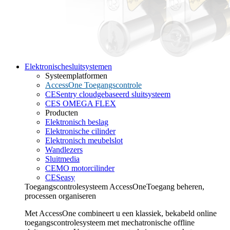
Elektronische
sluitsystemen
Systeemplatformen
AccessOne Toegangscontrole
CESentry cloudgebaseerd sluitsysteem
CES OMEGA FLEX
Producten
Elektronisch beslag
Elektronische cilinder
Elektronisch meubelslot
Wandlezers
Sluitmedia
CEMO motorcilinder
CESeasy
Toegangscontrolesysteem AccessOne
Toegang beheren,
processen organiseren
Met AccessOne combineert u een klassiek, bekabeld online
toegangscontrolesysteem met mechatronische offline