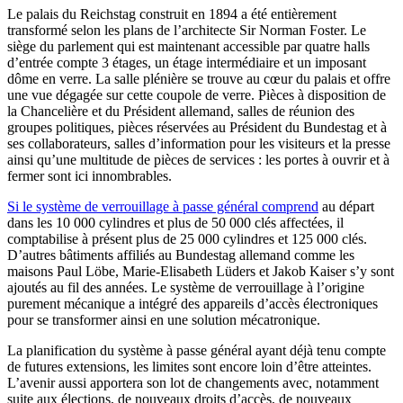
Le palais du Reichstag construit en 1894 a été entièrement
transformé selon les plans de l’architecte Sir Norman Foster. Le
siège du parlement qui est maintenant accessible par quatre halls
d’entrée compte 3 étages, un étage intermédiaire et un imposant
dôme en verre. La salle plénière se trouve au cœur du palais et offre
une vue dégagée sur cette coupole de verre. Pièces à disposition de
la Chancelière et du Président allemand, salles de réunion des
groupes politiques, pièces réservées au Président du Bundestag et à
ses collaborateurs, salles d’information pour les visiteurs et la presse
ainsi qu’une multitude de pièces de services : les portes à ouvrir et à
fermer sont ici innombrables.
Si le système de verrouillage à passe général comprend
au départ
dans les 10 000 cylindres et plus de 50 000 clés affectées, il
comptabilise à présent plus de 25 000 cylindres et 125 000 clés.
D’autres bâtiments affiliés au Bundestag allemand comme les
maisons Paul Löbe, Marie-Elisabeth Lüders et Jakob Kaiser s’y sont
ajoutés au fil des années. Le système de verrouillage à l’origine
purement mécanique a intégré des appareils d’accès électroniques
pour se transformer ainsi en une solution mécatronique.
La planification du système à passe général ayant déjà tenu compte
de futures extensions, les limites sont encore loin d’être atteintes.
L’avenir aussi apportera son lot de changements avec, notamment
suite aux élections, de nouveaux droits d’accès, de nouveaux