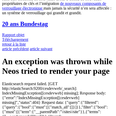
propriétaires de clés et l’intégration
de nouveaux composants de
verrouillage électronique
mais jamais la sécurité n’en sera affectée :
un système de verrouillage qui grandit et grandit.
20 ans Bundestag
Rapport objet
Téléchargement
retour à la liste
article précédent
article suivant
An exception was thrown while
Neos tried to render your page
Elasticsearch request failed. [GET
http://elasticSearch:9200/cesdevweb/_search]:
IndexMissingException[[cesdevweb] missing]; Response body:
{"error":"IndexMissingException[[cesdevweb]
missing]","status":404} Request data: {"query":{"filtered":
{"query":{"bool":{"must":[{"match_all":[]}]}},"filter":{"bool":
{"must":[{"term":{"__parentPath":"\/sites\/site"}},{"terms":