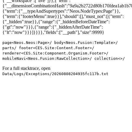
{"__workspace":["live"]}},{"term":
{"__dimensionCombinationHash":"9a9a2b2722d80b170fdea1ab1b7
{"term":{"__typeAndSupertypes":"Neos.NodeTypes:Page"}},
{"term":{"footerMenu":true}}],"should":[],"must_not":[{"term":
{"_hidden":true}},{"range":{"_hiddenBeforeDateTime":
{"gt":"now"}}},{"range":{"_hiddenAfterDateTime":
{"lt":"now"}}}]}}}},"fields":["__path"],"size":9999}
page<Neos.Neos:Page>/ body<Neos.Fusion:Template>/
parts/ footer<CES.Site:Content.Footer>/
renderer<CES.Site:Component.Organism.Footer>/
mobileNavi<Neos.Fusion:RawCollection>/ collection<>/
For a full stacktrace, open
Data/Logs/Exceptions/20260808204935fc117b.txt